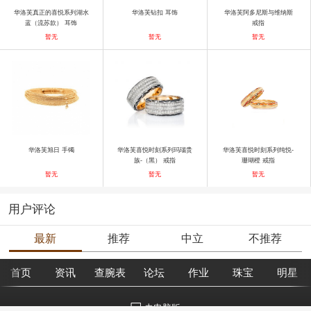
华洛芙真正的喜悦系列湖水
华洛芙钻扣 耳饰
华洛芙阿多尼斯与维纳斯
蓝（流苏款） 耳饰
戒指
暂无
暂无
暂无
华洛芙旭日 手镯
华洛芙喜悦时刻系列玛瑙贵
华洛芙喜悦时刻系列纯悦-
族-（黑） 戒指
珊瑚橙 戒指
暂无
暂无
暂无
用户评论
最新
推荐
中立
不推荐
首页
资讯
查腕表
论坛
作业
珠宝
明星
去电脑版