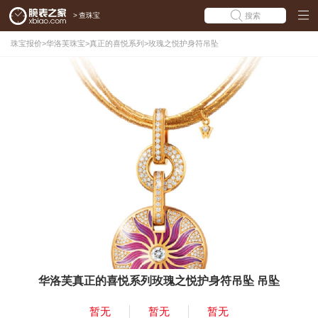
>
查珠宝
搜索
珠宝报价
>
华洛芙珠宝
>
真正的喜悦系列
>
玫瑰之悦护身符吊坠
华洛芙真正的喜悦系列玫瑰之悦护身符吊坠 吊坠
暂无
暂无
暂无