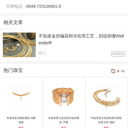
官网电话：
0049-723128401-0
相关文章
不知道金丝编花和冷珐琅工艺，别说你懂Well
endorff
0
欲望珠宝
热门珠宝
换一组
华洛芙金丝编花项链 伯爵
华洛芙梦之金丝系列金丝网
华洛芙真正的喜悦系列项链
项链
纹 手镯
珍珠之悦 项链
暂无
暂无
暂无