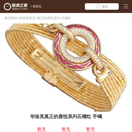
>
查珠宝
搜索
珠宝报价
>
华洛芙珠宝
>
真正的喜悦系列
>
石榴红
华洛芙真正的喜悦系列石榴红 手镯
暂无
暂无
暂无