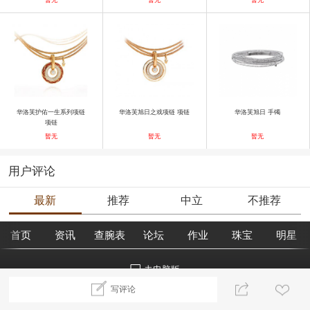
华洛芙护佑一生系列项链
华洛芙旭日之戏项链 项链
华洛芙旭日 手镯
项链
暂无
暂无
暂无
用户评论
最新
推荐
中立
不推荐
首页
资讯
查腕表
论坛
作业
珠宝
明星
去电脑版
写评论
©2018腕表之家 m.xbiao.com