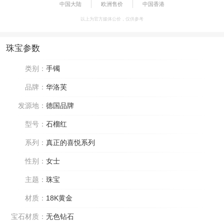
中国大陆
欧洲售价
中国香港
以上为官方媒体公价，仅供参考
珠宝参数
类别：
手镯
品牌：
华洛芙
发源地：
德国品牌
型号：
石榴红
系列：
真正的喜悦系列
性别：
女士
主题：
珠宝
材质：
18K黄金
宝石材质：
无色钻石