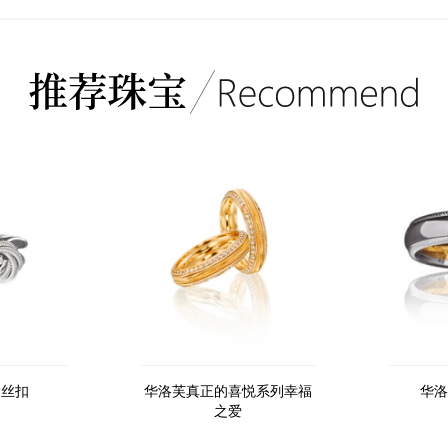
运丝扣
华洛芙真正的喜悦系列幸福
华洛
之爱