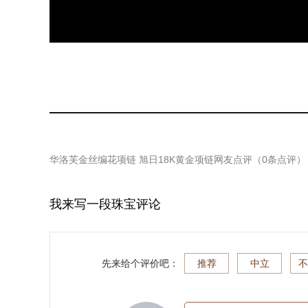
华洛芙金丝编花项链 旭日18K黄金项链
网友点评（
0
条点评）
我来写一段珠宝评论
先来给个评价吧：
推荐
中立
不