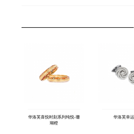
华洛芙喜悦时刻系列纯悦-珊
华洛芙幸
瑚橙