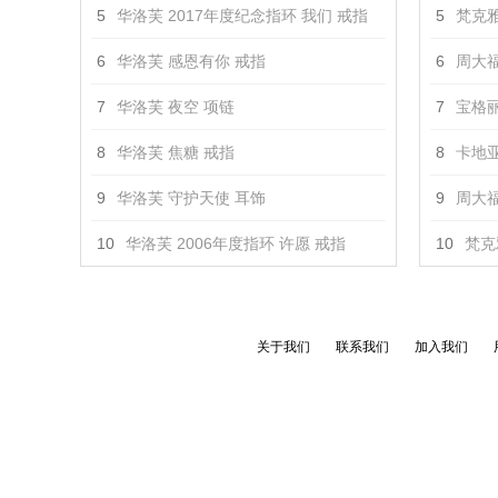
5
华洛芙 2017年度纪念指环 我们 戒指
5
梵克雅
6
华洛芙 感恩有你 戒指
6
周大福
7
华洛芙 夜空 项链
7
宝格丽 
8
华洛芙 焦糖 戒指
8
卡地亚
9
华洛芙 守护天使 耳饰
9
周大福 
10
华洛芙 2006年度指环 许愿 戒指
10
梵克
关于我们
联系我们
加入我们