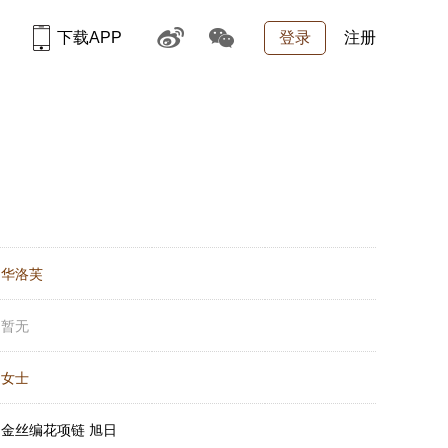
下载APP
登录
注册
：
华洛芙
：
暂无
：
女士
：
金丝编花项链 旭日