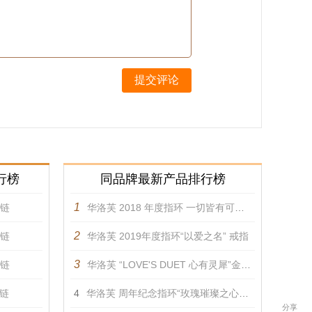
提交评论
行榜
同品牌最新产品排行榜
1
项链
华洛芙 2018 年度指环 一切皆有可能 戒指
2
项链
华洛芙 2019年度指环“以爱之名” 戒指
3
项链
华洛芙 “LOVE'S DUET 心有灵犀”金丝编花手链 手镯
项链
4
华洛芙 周年纪念指环“玫瑰璀璨之心” 吊坠
分享