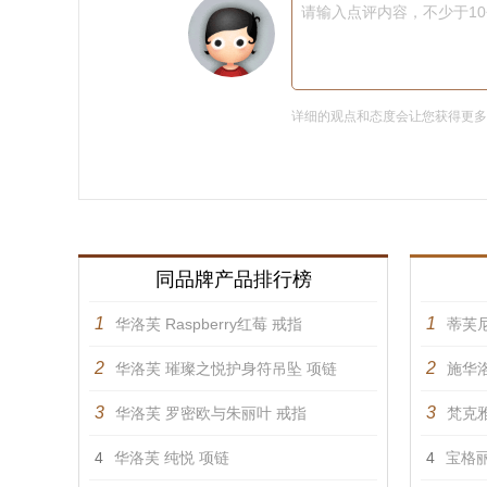
请输入点评内容，不少于1
详细的观点和态度会让您获得更
同品牌产品排行榜
1
1
华洛芙 Raspberry红莓 戒指
蒂芙
2
2
华洛芙 璀璨之悦护身符吊坠 项链
施华洛
3
3
华洛芙 罗密欧与朱丽叶 戒指
梵克雅
4
华洛芙 纯悦 项链
4
宝格丽 