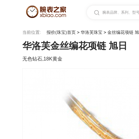
腕表品牌、系列、型号.
当前位置:
报价(珠宝)首页
>
华洛芙珠宝
>
金丝编花项链 
华洛芙金丝编花项链 旭日
无色钻石,18K黄金