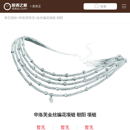
>
查珠宝
搜索
珠宝报价
>
华洛芙珠宝
>
金丝编花项链 朝阳
华洛芙金丝编花项链 朝阳 项链
暂无
暂无
暂无