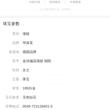
中国大陆
欧洲售价
中国香港
以上为官方媒体公价，仅供参考
珠宝参数
类别：
项链
品牌：
华洛芙
发源地：
德国品牌
型号：
金丝编花项链 朝阳
性别：
女士
主题：
珠宝
材质：
18K白金
宝石材质：
无色钻石
官网电话：
0049-723128401-0