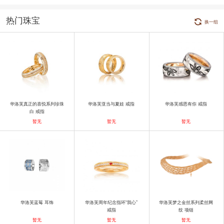
热门珠宝
换一组
华洛芙真正的喜悦系列珍珠
华洛芙亚当与夏娃 戒指
华洛芙感恩有你 戒指
白 戒指
暂无
暂无
暂无
华洛芙蓝莓 耳饰
华洛芙周年纪念指环“我心”
华洛芙梦之金丝系列柔丝网
戒指
纹 项链
暂无
暂无
暂无