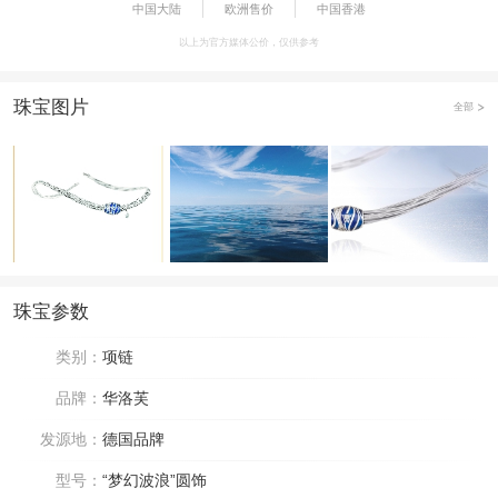
中国大陆
欧洲售价
中国香港
以上为官方媒体公价，仅供参考
珠宝图片
全部
珠宝参数
类别：
项链
品牌：
华洛芙
发源地：
德国品牌
型号：
“梦幻波浪”圆饰