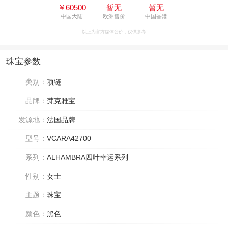
￥60500
暂无
暂无
中国大陆
欧洲售价
中国香港
以上为官方媒体公价，仅供参考
珠宝参数
类别：
项链
品牌：
梵克雅宝
发源地：
法国品牌
型号：
VCARA42700
系列：
ALHAMBRA四叶幸运系列
性别：
女士
主题：
珠宝
颜色：
黑色