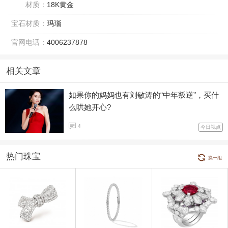
材质：
18K黄金
宝石材质：
玛瑙
官网电话：
4006237878
相关文章
如果你的妈妈也有刘敏涛的“中年叛逆”，买什
么哄她开心?
4
今日视点
热门珠宝
换一组