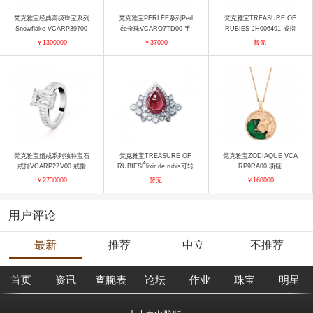
梵克雅宝经典高级珠宝系列
梵克雅宝PERLÉE系列Perl
梵克雅宝TREASURE OF
Snowflake VCARP39700
ée金珠VCARO7TD00 手
RUBIES JH006491 戒指
胸针
镯
￥1300000
￥37000
暂无
梵克雅宝婚戒系列独特宝石
梵克雅宝TREASURE OF
梵克雅宝ZODIAQUE VCA
戒指VCARP2ZV00 戒指
RUBIESÉlixir de rubis可转
RP9RA00 项链
换式戒指 戒指
￥2730000
暂无
￥160000
用户评论
最新
推荐
中立
不推荐
首页
资讯
查腕表
论坛
作业
珠宝
明星