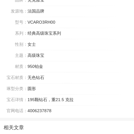
品牌：
梵克雅宝
发源地：
法国品牌
型号：
VCARO3RH00
系列：
经典高级珠宝系列
性别：
女士
主题：
高级珠宝
材质：
950铂金
宝石材质：
无色钻石
琢型分类：
圆形
宝石详情：
195颗钻石，重21.5 克拉
官网电话：
4006237878
相关文章