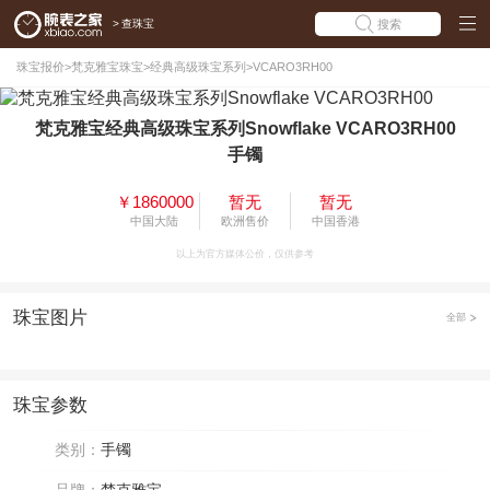
>
查珠宝
搜索
珠宝报价
>
梵克雅宝珠宝
>
经典高级珠宝系列
>
VCARO3RH00
梵克雅宝经典高级珠宝系列Snowflake VCARO3RH00
手镯
￥1860000
暂无
暂无
中国大陆
欧洲售价
中国香港
以上为官方媒体公价，仅供参考
珠宝图片
全部
珠宝参数
类别：
手镯