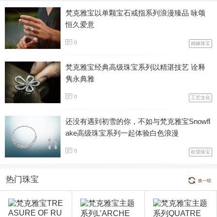
梵克雅宝以单颗宝石戒指系列浪漫臻品 咏颂
恒久爱意
0
婚嫁珠宝
梵克雅宝经典高级珠宝系列以精湛技艺 诠释
隽永典雅
0
工艺文化
还没有遇到初雪的你，不如与梵克雅宝Snowfl
ake高级珠宝系列一起体验白色浪漫
0
欲望珠宝
热门珠宝
换一组