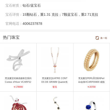
宝石材质：
钻石/蓝宝石
宝石详情：
15颗钻石，重1.31 克拉；7颗蓝宝石，重2.71克拉
官网电话：
4006237878
热门珠宝
换一组
梵克雅宝经典高级珠宝系列
梵克雅宝QUATRE CONT
梵克雅宝PERLÉE系列Perl
Contes d'Hiver VCARP3J
ES DE GRIMM Quartet长
ée金珠VCARP0X800 戒指
600 戒指
项链 项链
￥179000
暂无
￥20700