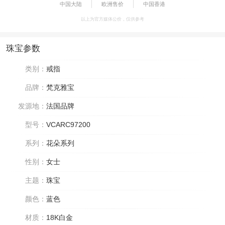
中国大陆
欧洲售价
中国香港
以上为官方媒体公价，仅供参考
珠宝参数
类别：
戒指
品牌：
梵克雅宝
发源地：
法国品牌
型号：
VCARC97200
系列：
花朵系列
性别：
女士
主题：
珠宝
颜色：
蓝色
材质：
18K白金