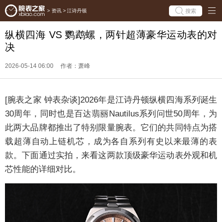
搜索
>
资讯
>
江诗丹顿
纵横四海 VS 鹦鹉螺，两针超薄豪华运动表的对
决
2026-05-14 06:00
作者：萧峰
[腕表之家 钟表杂谈]2026年是江诗丹顿纵横四海系列诞生
30周年，同时也是百达翡丽Nautilus系列问世50周年，为
此两大品牌都推出了特别限量腕表。它们的共同特点为搭
载超薄自动上链机芯，成为各自系列有史以来最薄的表
款。下面通过实拍，来看这两款顶级豪华运动表外观和机
芯性能的详细对比。