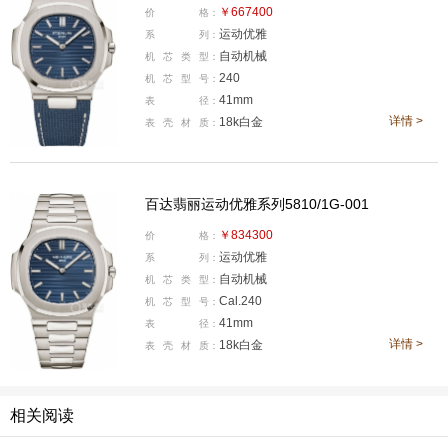
￥667400
价
格：
识度，亦是近年表圈的流行色彩之一。
运动优雅
系
列：
自动机械
机
芯
类
型：
240
机
芯
型
号：
41mm
表
径：
详情 >
18k白金
表
壳
材
质：
百达翡丽运动优雅系列5810/1G-001
￥834300
价
格：
运动优雅
系
列：
自动机械
机
芯
类
型：
Cal.240
机
芯
型
号：
41mm
表
径：
详情 >
18k白金
再把目光聚焦百达翡丽。今年Nautilus系列共推出了三枚5
表
壳
材
质：
0周年限量腕表，分别是38mm铂金款（型号5610/1P-00
1）、41mm白金款（型号5810/1G-001）与41mm白金搭
相关阅读
配蓝色复合材料表带款（型号5810G-001），各限量200