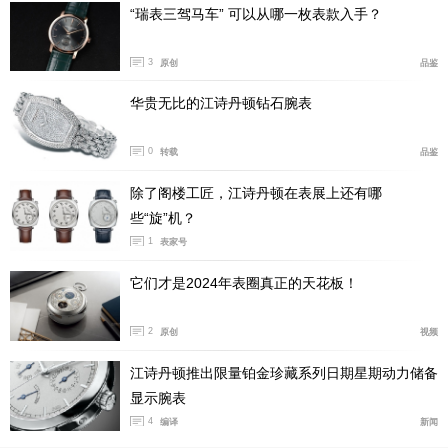
0、2000、1000枚。
“瑞表三驾马车” 可以从哪一枚表款入手？
3
原创
品鉴
华贵无比的江诗丹顿钻石腕表
0
转载
品鉴
除了阁楼工匠，江诗丹顿在表展上还有哪
些“旋”机？
1
表家号
它们才是2024年表圈真正的天花板！
2
原创
视频
尽管表径和材质不尽相同，但它们均搭载厚度仅2.53mm
的百达翡丽Cal.240自动上链机芯，并使用与表圈直接连
江诗丹顿推出限量铂金珍藏系列日期星期动力储备
接的两件式表壳（源自初代腕表），将整表厚度控制在了
显示腕表
4
编译
新闻
6.9毫米。