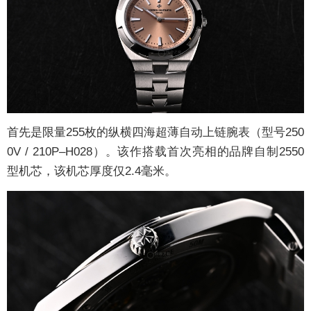
首先是限量255枚的纵横四海超薄自动上链腕表（型号250
0V / 210P–H028）。该作搭载首次亮相的品牌自制2550
型机芯，该机芯厚度仅2.4毫米。