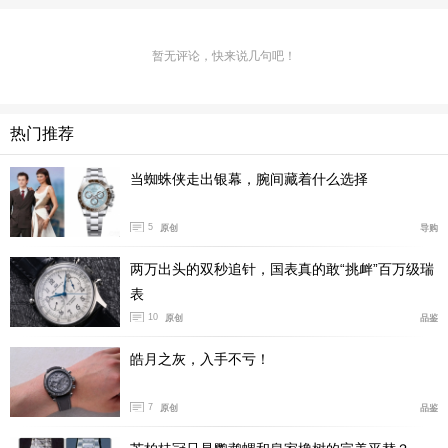
暂无评论，快来说几句吧！
热门推荐
当蜘蛛侠走出银幕，腕间藏着什么选择
5
原创
导购
两万出头的双秒追针，国表真的敢“挑衅”百万级瑞
表
作为50周年纪念款，该机芯的22K微型摆陀上刻有数字50
10
原创
品鉴
及“1976 – 2026”字样，其振频21600次/小时，拥有48小时
皓月之灰，入手不亏！
动储。
7
原创
品鉴