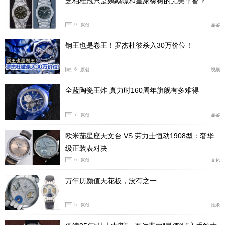
芝柏桂冠只是鹦鹉螺和皇家橡树的完美平替？
9
原创
品鉴
钢王也是卷王！罗杰杜彼杀入30万价位！
6
原创
视频
全蓝陶瓷王炸 真力时160周年旗舰有多难得
7
原创
品鉴
与上文提到的纵横四海超薄自动上链腕表类似，Nautilus
欧米茄星座天文台 VS 劳力士恒动1908型：奢华
系列50周年纪念款盘面采用两针式布局，不具备秒针及日
级正装表对决
历。细节方面，腕表采用经典水平横纹蓝黑渐变表盘，搭
6
原创
文化
配镶嵌长形钻石的立体18K白金时标，极大提升奢华
度。
万年历颜值天花板，没有之一
5
原创
技术