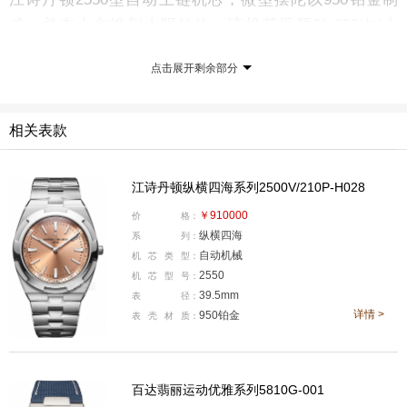
成，并在上方镌刻太阳纹饰。该机芯振频21,600次/小
时，拥有约80小时动储。为实现极致纤薄，仅保留基础时
点击展开剩余部分
分功能。
相关表款
江诗丹顿纵横四海系列2500V/210P-H028
￥910000
价
格：
纵横四海
系
列：
自动机械
机
芯
类
型：
2550
机
芯
型
号：
39.5mm
表
径：
详情 >
950铂金
表
壳
材
质：
这枚限量腕表使用直径39.5毫米950铂金表壳，为该尺寸
首次引入纵横四海系列。此外，旭日纹鲑鱼面亦是本作的
百达翡丽运动优雅系列5810G-001
特色。这种融合了金色、粉色与橘色的观感的色彩极具辨