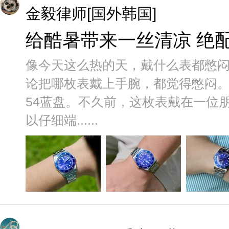
金毅律师[国外韩国]
给酷暑带来一丝清凉 绝
像今天这么热的天，戴什么表都憋
论把哪枚表戴上手腕，都觉得憋闷
54蓝盘。不久前，这枚表戴在一位
以仔细端......