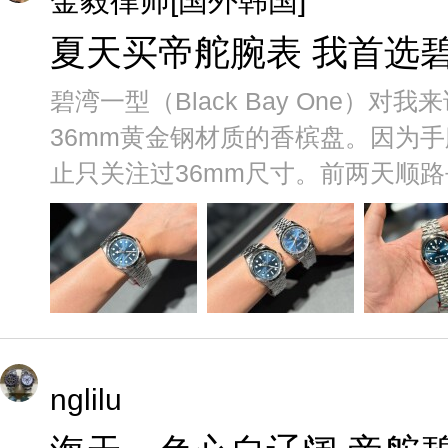
金毅律师[国外韩国]
夏天买帝舵腕表 我首选碧
碧湾一型（Black Bay One）
36mm黄金钢材质的香槟盘。因为手
止只关注过36mm尺寸。前两天顺路去
nglilu