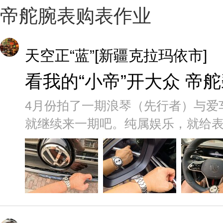
帝舵腕表购表作业
天空正“蓝”[新疆克拉玛依市]
看我的“小帝”开大众 帝
4月份拍了一期浪琴（先行者）与爱
就继续来一期吧。纯属娱乐，就给表友一乐