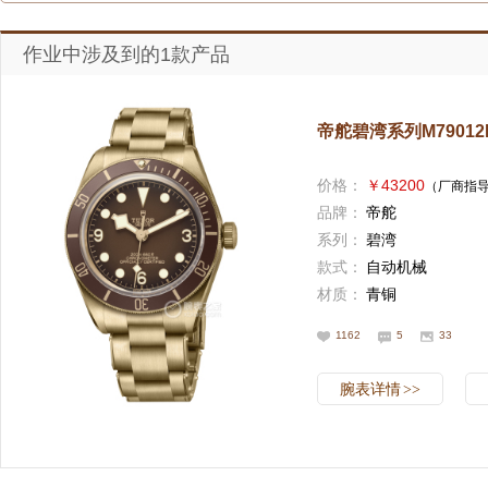
作业中涉及到的1款产品
帝舵碧湾系列M79012M
价格：
￥43200
（厂商指
品牌：
帝舵
系列：
碧湾
款式：
自动机械
材质：
青铜
1162
5
33
腕表详情
>>