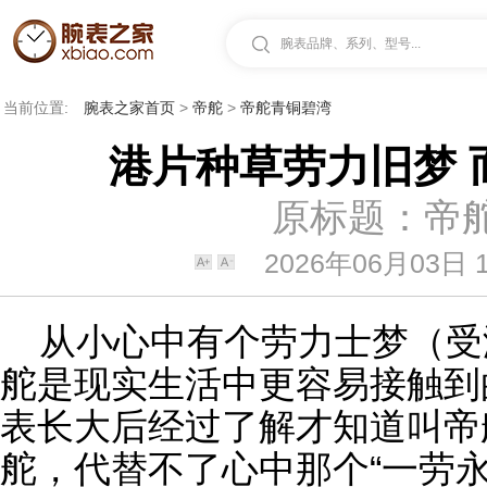
腕表品牌、系列、型号...
当前位置:
腕表之家首页
>
帝舵
>
帝舵青铜碧湾
港片种草劳力旧梦 
原标题：帝
2026年06月03日 1
从小心中有个
劳力士
梦（受
舵
是现实生活中更容易接触到
表
长大后经过了解才知道叫
帝
舵，代替不了心中那个“一劳