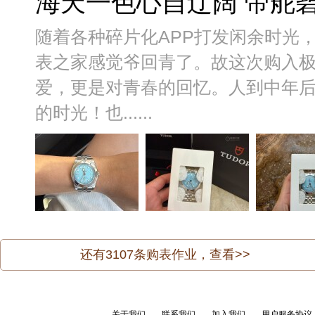
海天一色心自辽阔 帝舵碧
随着各种碎片化APP打发闲余时光
表之家感觉爷回青了。故这次购入
爱，更是对青春的回忆。人到中年
的时光！也......
还有
3107
条购表作业，查看>>
关于我们
联系我们
加入我们
用户服务协议