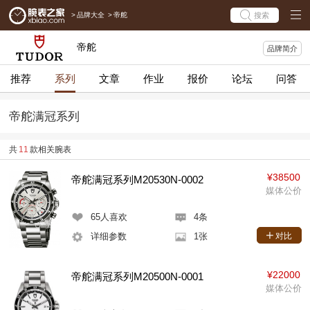
>
品牌大全
>
帝舵
搜索
帝舵
品牌简介
推荐
系列
文章
作业
报价
论坛
问答
帝舵满冠系列
共
11
款相关腕表
¥38500
帝舵满冠系列M20530N-0002
媒体公价
65
人喜欢
4条
详细参数
1张
对比
¥22000
帝舵满冠系列M20500N-0001
媒体公价