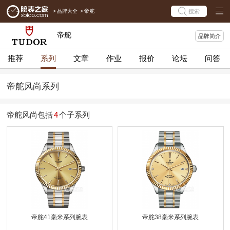
>
品牌大全
>
帝舵
搜索
帝舵
品牌简介
推荐
系列
文章
作业
报价
论坛
问答
帝舵风尚系列
帝舵风尚包括
4
个子系列
帝舵41毫米系列腕表
帝舵38毫米系列腕表