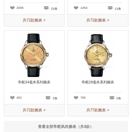
2006
1454
23条
13条
共
72
款腕表 >
共
72
款腕表 >
帝舵34毫米系列腕表
帝舵28毫米系列腕表
452
765
5条
0条
共
72
款腕表 >
共
77
款腕表 >
查看全部帝舵风尚腕表（共
4
款）