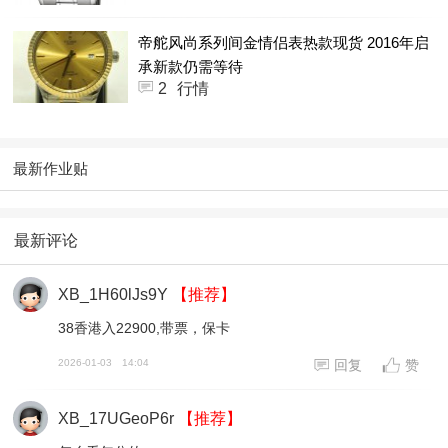
帝舵风尚系列间金情侣表热款现货 2016年启
承新款仍需等待
2
行情
最新作业贴
最新评论
XB_1H60lJs9Y
【推荐】
38香港入22900,带票，保卡
2026-01-03
14:04
回复
赞
XB_17UGeoP6r
【推荐】