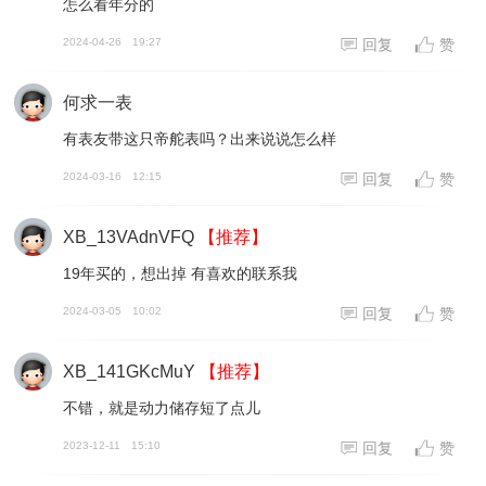
怎么看年分的
2024-04-26
19:27
回复
赞
何求一表
有表友带这只帝舵表吗？出来说说怎么样
2024-03-16
12:15
回复
赞
XB_13VAdnVFQ
【推荐】
19年买的，想出掉 有喜欢的联系我
2024-03-05
10:02
回复
赞
XB_141GKcMuY
【推荐】
不错，就是动力储存短了点儿
2023-12-11
15:10
回复
赞