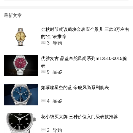
最新文章
金秋时节就该戴块金表应个景儿 三款3万左右
的“金”表推荐
3
导购
优雅复古 品鉴帝舵风尚系列m12510-0015腕
表
9
品鉴
如璀璨星空的蓝 帝舵风尚系列腕表
4
品鉴
花小钱买大牌 三种价位入门级表款推荐
2
导购