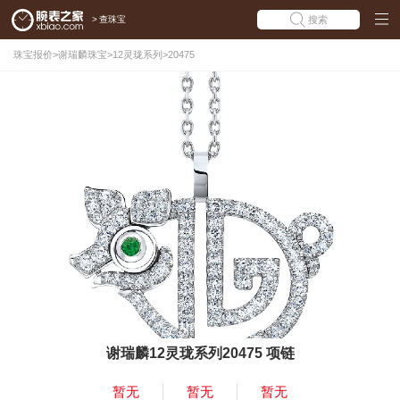
>
查珠宝
搜索
珠宝报价
>
谢瑞麟珠宝
>
12灵珑系列
>
20475
谢瑞麟12灵珑系列20475 项链
暂无
暂无
暂无