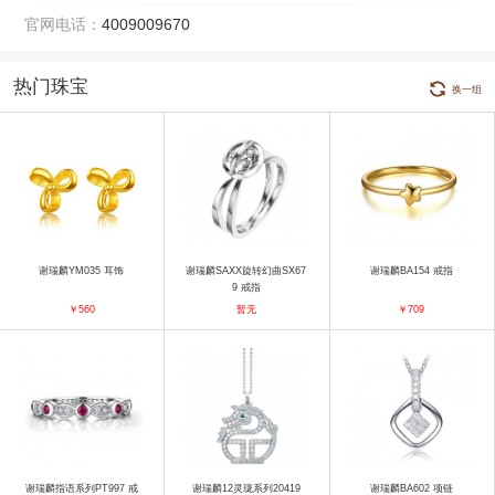
官网电话：
4009009670
热门珠宝
换一组
谢瑞麟YM035 耳饰
谢瑞麟SAXX旋转幻曲SX67
谢瑞麟BA154 戒指
9 戒指
￥560
暂无
￥709
谢瑞麟指语系列PT997 戒
谢瑞麟12灵珑系列20419
谢瑞麟BA602 项链