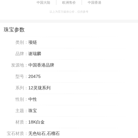
中国大陆
欧洲售价
中国香港
以上为官方媒体公价，仅供参考
珠宝参数
类别：
项链
品牌：
谢瑞麟
发源地：
中国香港品牌
型号：
20475
系列：
12灵珑系列
性别：
中性
主题：
珠宝
材质：
18K白金
宝石材质：
无色钻石,石榴石