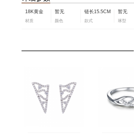
18K黄金
暂无
链长15.5CM
暂无
材质
颜色
款式
琢型