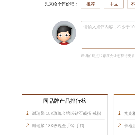
先来给个评价吧：
推荐
中立
不
请输入点评内容，不少于1
详细的观点和态度会让您获得更
同品牌产品排行榜
1
1
谢瑞麟 18K玫瑰金镶嵌钻石戒指 戒指
梵克雅
2
2
谢瑞麟 18K玫瑰金手镯 手镯
卡地亚