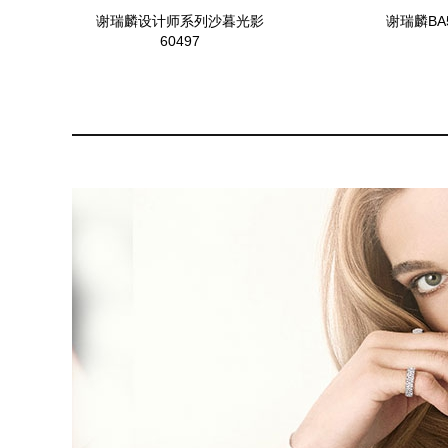
谢瑞麟设计师系列沙暮光影
谢瑞麟BA
60497