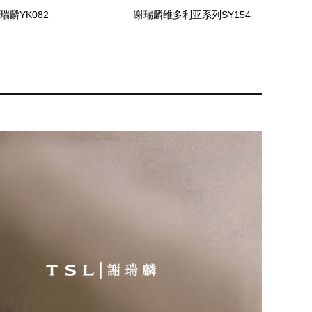
瑞麟YK082
谢瑞麟维多利亚系列SY154