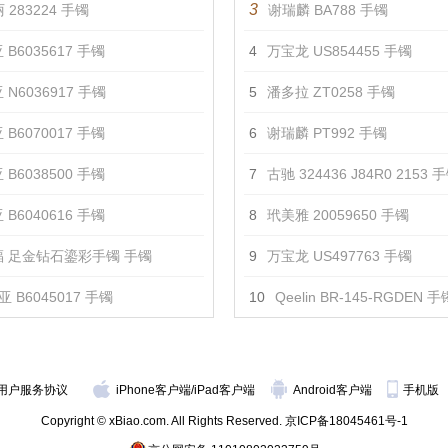
3
 283224 手镯
谢瑞麟 BA788 手镯
 B6035617 手镯
4
万宝龙 US854455 手镯
 N6036917 手镯
5
潘多拉 ZT0258 手镯
 B6070017 手镯
6
谢瑞麟 PT992 手镯
 B6038500 手镯
7
古驰 324436 J84R0 2153 
 B6040616 手镯
8
玳美雅 20059650 手镯
 足金钻石鎏彩手镯 手镯
9
万宝龙 US497763 手镯
 B6045017 手镯
10
Qeelin BR-145-RGDEN 手
用户服务协议
iPhone客户端
/
iPad客户端
Android客户端
手机版
Copyright © xBiao.com. All Rights Reserved.
京ICP备18045461号-1