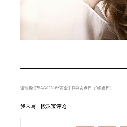
谢瑞麟细萃AG02818K黄金手镯
网友点评（
0
条点评）
我来写一段珠宝评论