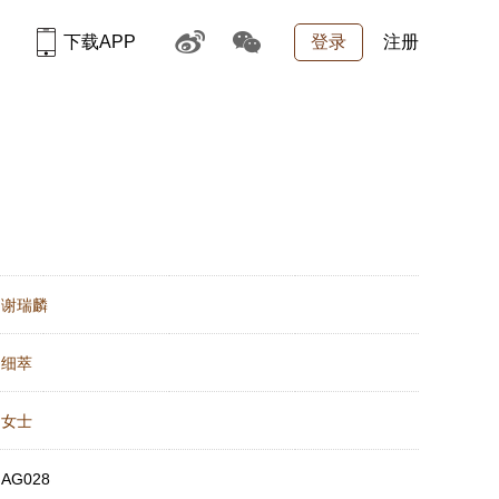
下载APP
登录
注册
：
谢瑞麟
：
细萃
：
女士
：
AG028