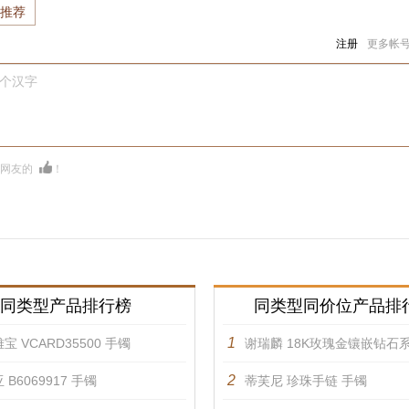
推荐
注册
更多帐
0个汉字
多网友的
！
同类型产品排行榜
同类型同价位产品排
1
宝 VCARD35500 手镯
谢瑞麟 18K玫瑰金镶嵌钻石系列手
2
 B6069917 手镯
蒂芙尼 珍珠手链 手镯