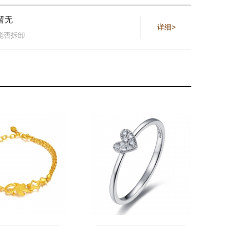
暂无
详细>
能否拆卸