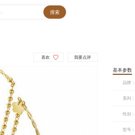
..
喜欢
我要点评
基本参数
品牌
系列
性别
型号