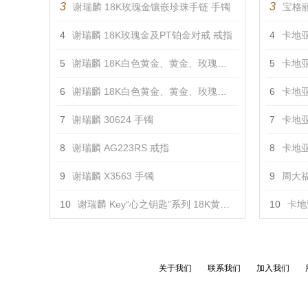
3
3
谢瑞麟 18K玫瑰金镶嵌珍珠手链 手镯
宝格丽
4
谢瑞麟 18K玫瑰金及PT铂金对戒 戒指
4
卡地亚
5
谢瑞麟 18K白色黄金、黄金、玫瑰金镶钻对戒 戒指
5
卡地亚
6
谢瑞麟 18K白色黄金、黄金、玫瑰金镶钻对戒 戒指
6
卡地亚
7
谢瑞麟 30624 手镯
7
卡地亚
8
谢瑞麟 AG223RS 戒指
8
卡地亚
9
谢瑞麟 X3563 手镯
9
周大福
10
谢瑞麟 Key“心之钥匙”系列 18K黄金及白色黄金配镶黄色及白色钻石吊坠（小） 吊坠
10
卡地亚
关于我们
联系我们
加入我们