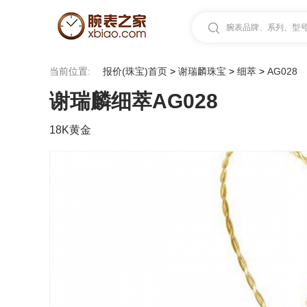
腕表品牌、系列、型号.
当前位置:
报价(珠宝)首页
>
谢瑞麟珠宝
>
细萃
>
AG028
谢瑞麟细萃AG028
18K黄金