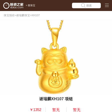
>
查珠宝
搜索
珠宝报价
>
谢瑞麟珠宝
>
XH107
谢瑞麟XH107 项链
￥1352
暂无
暂无