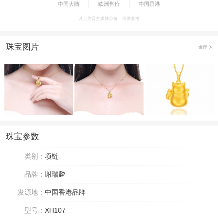
中国大陆
欧洲售价
中国香港
以上为官方媒体公价，仅供参考
珠宝图片
全部
珠宝参数
类别：
项链
品牌：
谢瑞麟
发源地：
中国香港品牌
型号：
XH107