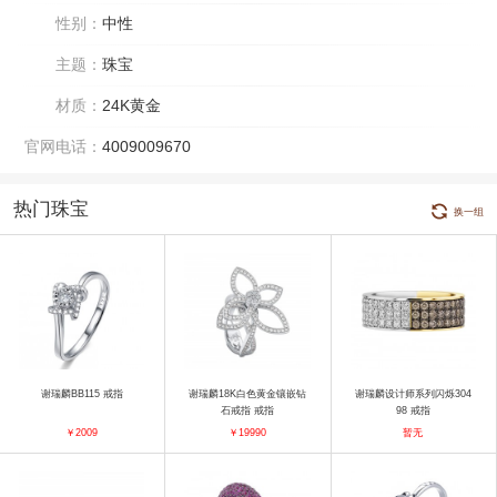
性别：
中性
主题：
珠宝
材质：
24K黄金
官网电话：
4009009670
热门珠宝
换一组
谢瑞麟BB115 戒指
谢瑞麟18K白色黄金镶嵌钻
谢瑞麟设计师系列闪烁304
石戒指 戒指
98 戒指
￥2009
￥19990
暂无