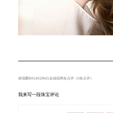
谢瑞麟BA14018K白金戒指
网友点评（
0
条点评）
我来写一段珠宝评论