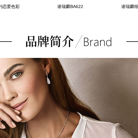
列恋爱色彩
谢瑞麟BA622
谢瑞麟细