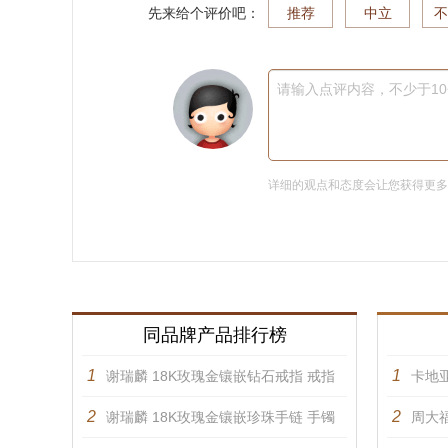
先来给个评价吧：
推荐
中立
不
请输入点评内容，不少于1
详细的观点和态度会让您获得更
同品牌产品排行榜
1
1
谢瑞麟 18K玫瑰金镶嵌钻石戒指 戒指
卡地亚
2
2
谢瑞麟 18K玫瑰金镶嵌珍珠手链 手镯
周大福