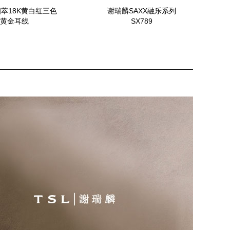
萃18K黄白红三色
谢瑞麟SAXX融乐系列
黄金耳线
SX789