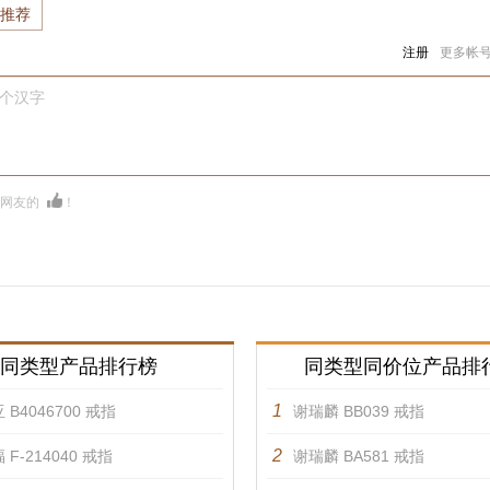
推荐
注册
更多帐
0个汉字
多网友的
！
同类型产品排行榜
同类型同价位产品排
1
 B4046700 戒指
谢瑞麟 BB039 戒指
2
 F-214040 戒指
谢瑞麟 BA581 戒指