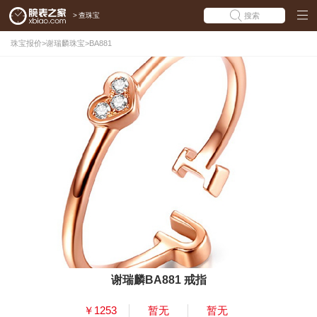
>
查珠宝
搜索
珠宝报价
>
谢瑞麟珠宝
>
BA881
谢瑞麟BA881 戒指
￥1253
暂无
暂无