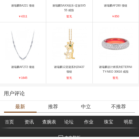
谢瑞麟BA221 项链
谢瑞麟SAXX炫乐·绽放SX5
谢瑞麟AF280 项链
55 戒指
￥4311
暂无
￥850
谢瑞麟AF272 项链
谢瑞麟12灵珑系列20437
谢瑞麟设计师系列ETERNI
项链
TY-NEO 30616 戒指
￥1645
暂无
暂无
用户评论
最新
推荐
中立
不推荐
首页
资讯
查腕表
论坛
作业
珠宝
明星
去电脑版