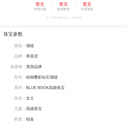
暂无
暂无
暂无
中国大陆
欧洲售价
中国香港
以上为官方媒体公价，仅供参考
珠宝参数
类别：
项链
品牌：
蒂芙尼
发源地：
美国品牌
型号：
棕榈叠影钻石项链
系列：
BLUE BOOK高级珠宝
性别：
女士
主题：
高级珠宝
材质：
铂金