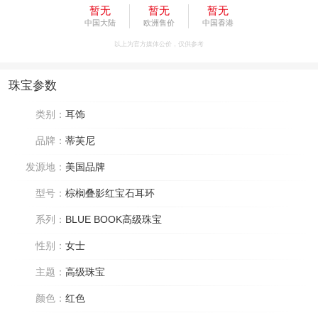
暂无
暂无
暂无
中国大陆
欧洲售价
中国香港
以上为官方媒体公价，仅供参考
珠宝参数
类别：
耳饰
品牌：
蒂芙尼
发源地：
美国品牌
型号：
棕榈叠影红宝石耳环
系列：
BLUE BOOK高级珠宝
性别：
女士
主题：
高级珠宝
颜色：
红色