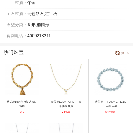
材质：
铂金
宝石材质：
无色钻石,红宝石
琢型分类：
圆形,椭圆形
官网电话：
4009213211
热门珠宝
换一组
蒂芙尼1876年吊坠式项链
蒂芙尼ELSA PERETTI心
蒂芙尼TIFFANY CIRCLE
项链
形项链 项链
T手链 手镯
暂无
￥13900
￥153000