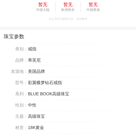
暂无
暂无
暂无
中国大陆
欧洲售价
中国香港
以上为官方媒体公价，仅供参考
珠宝参数
类别：
戒指
品牌：
蒂芙尼
发源地：
美国品牌
型号：
彩翼蝶梦钻石戒指
系列：
BLUE BOOK高级珠宝
性别：
中性
主题：
高级珠宝
材质：
18K黄金