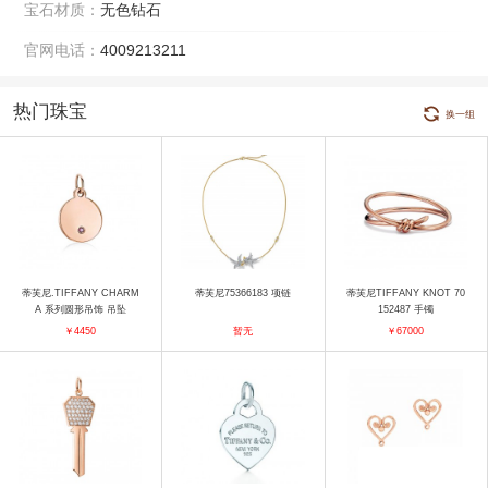
宝石材质：
无色钻石
官网电话：
4009213211
热门珠宝
换一组
蒂芙尼.TIFFANY CHARM
蒂芙尼75366183 项链
蒂芙尼TIFFANY KNOT 70
A 系列圆形吊饰 吊坠
152487 手镯
￥4450
暂无
￥67000