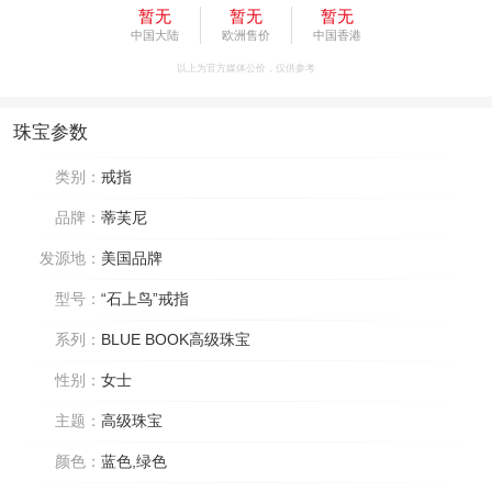
暂无
暂无
暂无
中国大陆
欧洲售价
中国香港
以上为官方媒体公价，仅供参考
珠宝参数
类别：
戒指
品牌：
蒂芙尼
发源地：
美国品牌
型号：
“石上鸟”戒指
系列：
BLUE BOOK高级珠宝
性别：
女士
主题：
高级珠宝
颜色：
蓝色,绿色