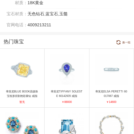
材质：
18K黄金
宝石材质：
无色钻石,蓝宝石,玉髓
官网电话：
4009213211
热门珠宝
换一组
蒂芙尼BLUE BOOK高级珠
蒂芙尼TIFFANY SOLEST
蒂芙尼ELSA PERETTI 60
宝枕形切割艳彩黄钻 戒指
E 60142935 戒指
017067 戒指
暂无
￥88000
￥14600