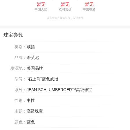
暂无
暂无
暂无
中国大陆
欧洲售价
中国香港
以上为官方媒体公价，仅供参考
珠宝参数
类别：
戒指
品牌：
蒂芙尼
发源地：
美国品牌
型号：
“石上鸟”蓝色戒指
系列：
JEAN SCHLUMBERGER™高级珠宝
性别：
中性
主题：
高级珠宝
颜色：
蓝色