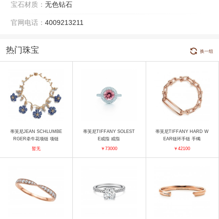
宝石材质：
无色钻石
官网电话：
4009213211
热门珠宝
换一组
蒂芙尼JEAN SCHLUMBE
蒂芙尼TIFFANY SOLEST
蒂芙尼TIFFANY HARD W
RGER牵牛花项链 项链
E戒指 戒指
EAR链环手链 手镯
暂无
￥73000
￥42100