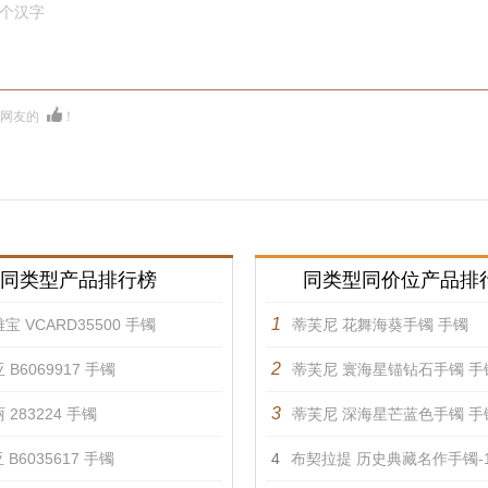
0个汉字
多网友的
！
同类型产品排行榜
同类型同价位产品排
1
宝 VCARD35500 手镯
蒂芙尼 花舞海葵手镯 手镯
2
 B6069917 手镯
蒂芙尼 寰海星锚钻石手镯 手
3
 283224 手镯
蒂芙尼 深海星芒蓝色手镯 手
 B6035617 手镯
4
布契拉提 历史典藏名作手镯-196