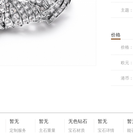
主题
价格
价格
欧元
港币
暂无
暂无
无色钻石
暂无
暂
定制服务
主石重量
宝石材质
宝石详情
能