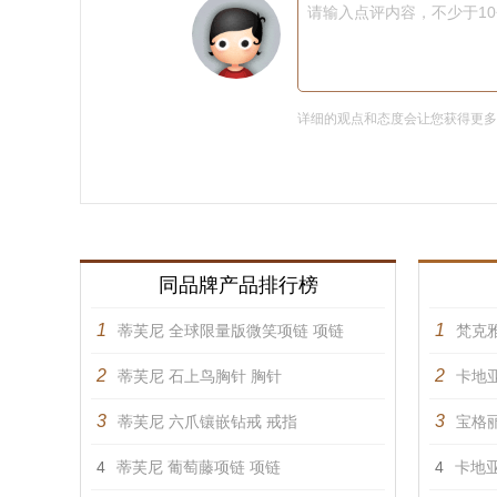
请输入点评内容，不少于1
详细的观点和态度会让您获得更
同品牌产品排行榜
1
1
蒂芙尼 全球限量版微笑项链 项链
梵克雅
2
2
蒂芙尼 石上鸟胸针 胸针
卡地亚
3
3
蒂芙尼 六爪镶嵌钻戒 戒指
宝格丽
4
蒂芙尼 葡萄藤项链 项链
4
卡地亚