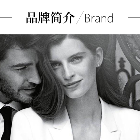
帕帕拉恰蓝宝石与粉色蓝宝
石，红碧玺及钻石胸针