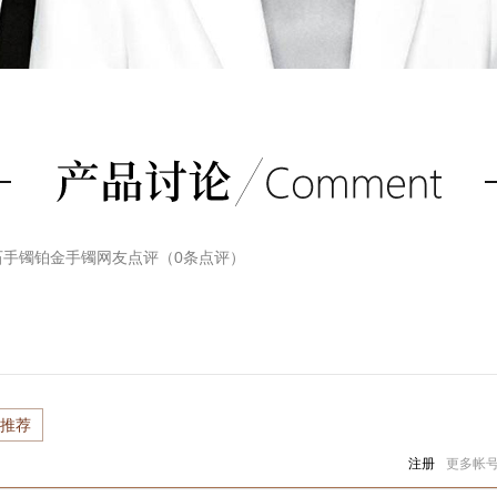
钻石手镯铂金手镯
网友点评（
0
条点评）
推荐
注册
更多帐