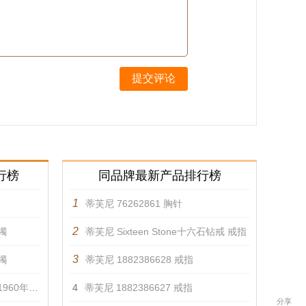
提交评论
行榜
同品牌最新产品排行榜
1
蒂芙尼 76262861 胸针
2
镯
蒂芙尼 Sixteen Stone十六石钻戒 戒指
3
镯
蒂芙尼 1882386628 戒指
0年 手镯
4
蒂芙尼 1882386627 戒指
分享