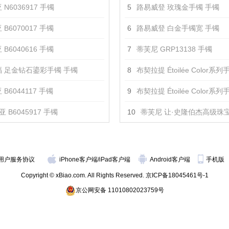
 N6036917 手镯
5
路易威登 玫瑰金手镯 手镯
 B6070017 手镯
6
路易威登 白金手镯宽 手镯
 B6040616 手镯
7
蒂芙尼 GRP13138 手镯
 足金钻石鎏彩手镯 手镯
8
布契拉提 Étoilée Color系列手镯（沙弗莱石和蓝宝
B6044117 手镯
9
布契拉提 Étoilée Color系列手镯（红宝石、锰铝榴石和粉色蓝
 B6045917 手镯
10
蒂芙尼 让·史隆伯杰高级珠宝手
用户服务协议
iPhone客户端
/
iPad客户端
Android客户端
手机版
Copyright © xBiao.com. All Rights Reserved.
京ICP备18045461号-1
京公网安备 11010802023759号