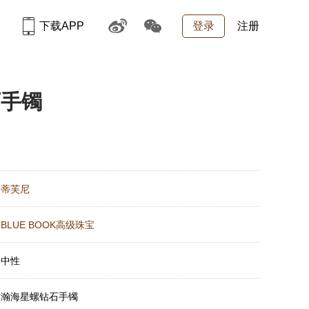
下载APP
登录
注册
石手镯
：
蒂芙尼
：
BLUE BOOK高级珠宝
：
中性
：
瀚海星螺钻石手镯