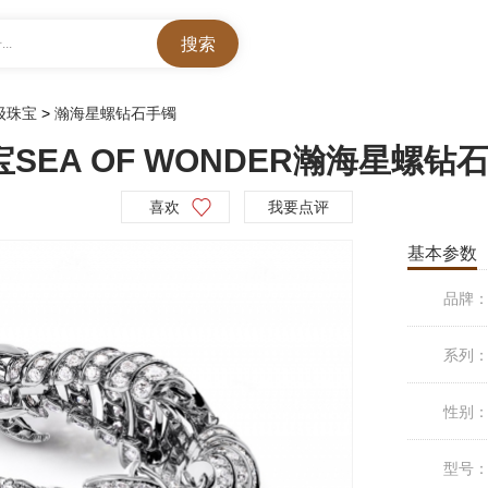
..
高级珠宝
>
瀚海星螺钻石手镯
宝SEA OF WONDER瀚海星螺钻
喜欢
我要点评
基本参数
品牌
系列
性别
型号