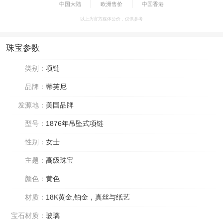
中国大陆
欧洲售价
中国香港
以上为官方媒体公价，仅供参考
珠宝参数
类别：
项链
品牌：
蒂芙尼
发源地：
美国品牌
型号：
1876年吊坠式项链
性别：
女士
主题：
高级珠宝
颜色：
黄色
材质：
18K黄金,铂金，真丝与纸艺
宝石材质：
玻璃