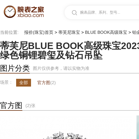
腕表品牌、系列、型号...
当前位置:
报价(珠宝)首页
>
蒂芙尼珠宝
>
BLUE BOOK高级珠宝
>
铂
蒂芙尼BLUE BOOK高级珠宝20
绿色铜锂碧玺及钻石吊坠
图片分类
图片仅供参考，请以实物为准
场景：
全部
官方图
(2)
官方图
(2)张