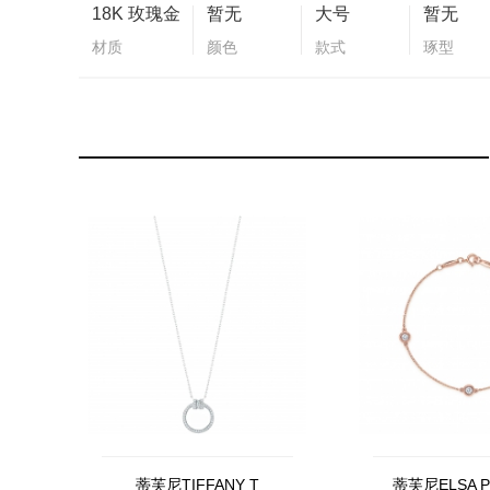
18K 玫瑰金
暂无
大号
暂无
材质
颜色
款式
琢型
蒂芙尼TIFFANY T
蒂芙尼ELSA P