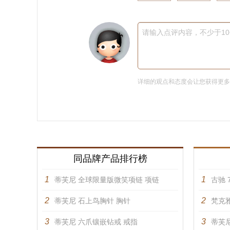
请输入点评内容，不少于1
详细的观点和态度会让您获得更
同品牌产品排行榜
1
1
蒂芙尼 全球限量版微笑项链 项链
古驰 7
2
2
蒂芙尼 石上鸟胸针 胸针
梵克雅
3
3
蒂芙尼 六爪镶嵌钻戒 戒指
蒂芙尼 