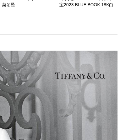
架吊坠
宝2023 BLUE BOOK 18K白
金镶嵌一对总重逾17克拉的
钻石及钻石耳环