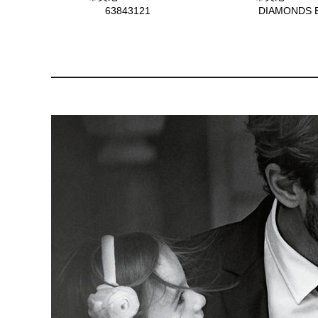
63843121
DIAMONDS 
YARD™