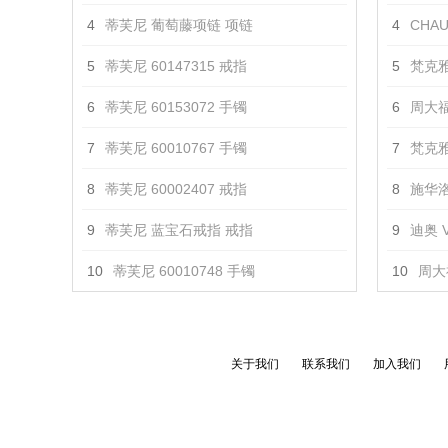
4
蒂芙尼 葡萄藤项链 项链
4
CHAU
5
蒂芙尼 60147315 戒指
5
梵克雅
6
蒂芙尼 60153072 手镯
6
周大福
7
蒂芙尼 60010767 手镯
7
梵克雅
8
蒂芙尼 60002407 戒指
8
施华洛
9
蒂芙尼 蓝宝石戒指 戒指
9
迪奥 V
10
蒂芙尼 60010748 手镯
10
周大
关于我们
联系我们
加入我们