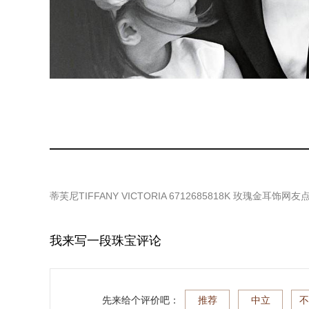
蒂芙尼TIFFANY VICTORIA 6712685818K 玫瑰金耳饰
网友
我来写一段珠宝评论
先来给个评价吧：
推荐
中立
不