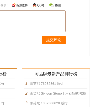
号登录：
新浪微博
QQ号
微信
提交评论
行榜
同品牌最新产品排行榜
1
 耳饰
蒂芙尼 76262861 胸针
2
蒂芙尼 Sixteen Stone十六石钻戒 戒指
3
 耳饰
蒂芙尼 1882386628 戒指