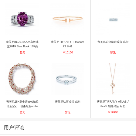
蒂芙尼BLUE BOOK高级珠
蒂芙尼TIFFANY T 600107
蒂芙尼铂金镶钻戒指 戒指
宝2019 Blue Book 18K白
73 手镯
金镶嵌椭圆形紫色蓝宝石及
暂无
￥15100
暂无
公主方形切割钻石戒指 戒
指
蒂芙尼18K黄金镶嵌帕帕拉
蒂芙尼钻石戒指 戒指
蒂芙尼TIFFANY ATLAS A
恰蓝宝石，坦桑尼亚umba
tlas® 钥匙吊坠 吊坠
蓝宝石，红玉髓，珍珠母贝
暂无
暂无
￥19900
及钻石项链 项链
用户评论