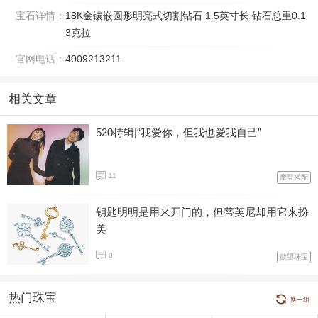
宝石详情：
18K金镶嵌圆形明亮式切割钻石 1.5英寸长 钻石总重0.1
3克拉
官网电话：
4009213211
相关文章
520特辑|“我爱你，但我也爱我自己”
11
摩登搭配
钥匙明明是用来开门的，但蒂芙尼却用它来扮
美
0
欲望珠宝
热门珠宝
换一组