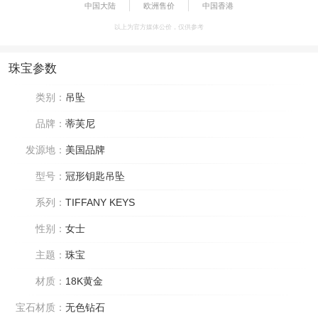
中国大陆
欧洲售价
中国香港
以上为官方媒体公价，仅供参考
珠宝参数
类别：
吊坠
品牌：
蒂芙尼
发源地：
美国品牌
型号：
冠形钥匙吊坠
系列：
TIFFANY KEYS
性别：
女士
主题：
珠宝
材质：
18K黄金
宝石材质：
无色钻石