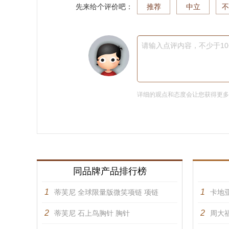
先来给个评价吧：
推荐
中立
不
请输入点评内容，不少于1
详细的观点和态度会让您获得更
同品牌产品排行榜
1
1
蒂芙尼 全球限量版微笑项链 项链
卡地亚
2
2
蒂芙尼 石上鸟胸针 胸针
周大福