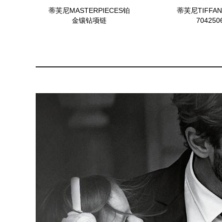
蒂芙尼MASTERPIECES铂
蒂芙尼TIFFAN
金镶钻项链
704250