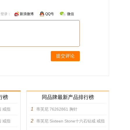
号登录：
新浪微博
QQ号
微信
提交评论
行榜
同品牌最新产品排行榜
1
指 戒指
蒂芙尼 76262861 胸针
2
指 戒指
蒂芙尼 Sixteen Stone十六石钻戒 戒指