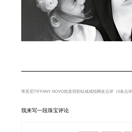
蒂芙尼TIFFANY NOVO枕形切割钻戒戒指
网友点评（
0
条点
我来写一段珠宝评论