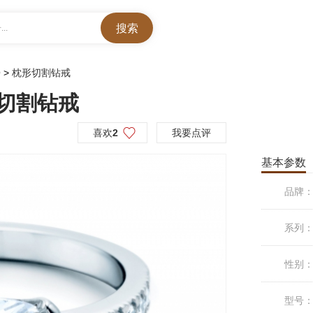
..
O
>
枕形切割钻戒
形切割钻戒
喜欢
2
我要点评
基本参数
品牌
系列
性别
型号