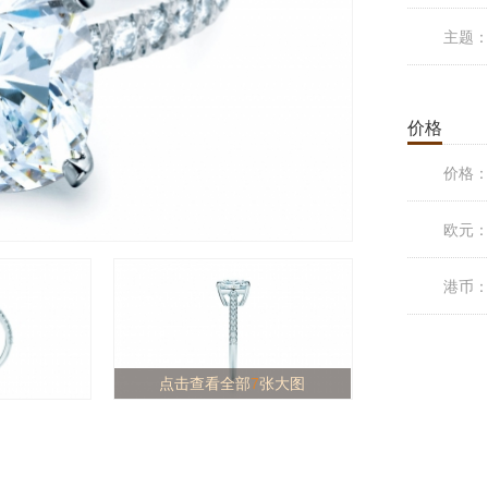
主题
价格
价格
欧元
港币
点击查看全部
7
张大图