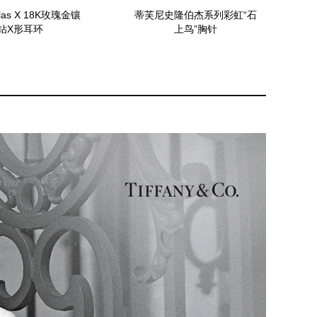
as X 18K玫瑰金镶
蒂芙尼史隆伯杰系列彩虹“石
钻X形耳环
上鸟”胸针