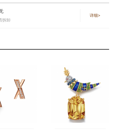
无
详细>
否拆卸