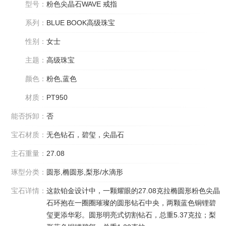
型号：
粉色尖晶石WAVE 戒指
系列：
BLUE BOOK高级珠宝
性别：
女士
主题：
高级珠宝
颜色：
粉色,蓝色
材质：
PT950
能否拆卸：
否
宝石材质：
无色钻石，碧玺，尖晶石
主石重量：
27.08
琢型分类：
圆形,椭圆形,梨形/水滴形
宝石详情：
这款铂金设计中，一颗耀眼的27.08克拉椭圆形粉色尖晶
石环抱在一圈圈璀璨的圆形钻石中央，两颗蓝色铜锂碧
玺更添华彩。圆形明亮式切割钻石，总重5.37克拉；梨