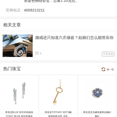
形蓝色铜锂碧玺，总重1.20克拉。
官网电话：
4009213211
相关文章
婚戒还只知道六爪镶嵌？姑娘们怎么能答应你
0
工艺文化
热门珠宝
换一组
蒂芙尼BLUE BOOK高级珠
蒂芙尼TIFFANY KEYS椭
蒂芙尼灵鸟栖珠紫荆花胸针
宝2017 BLUE BOOK瀑布
圆形钥匙吊坠 吊坠
胸针