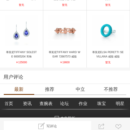
耳坠 耳饰
暂无
暂无
暂无
蒂芙尼TIFFANY SOLEST
蒂芙尼TIFFANY HARD W
蒂芙尼ELSA PERETTI SE
E 60005204 耳饰
EAR 72667573 戒指
VILLANA 戒指 戒指
￥135000
￥19600
暂无
用户评论
最新
推荐
中立
不推荐
首页
资讯
查腕表
论坛
作业
珠宝
明星
去电脑版
写评论
©2018腕表之家 m.xbiao.com