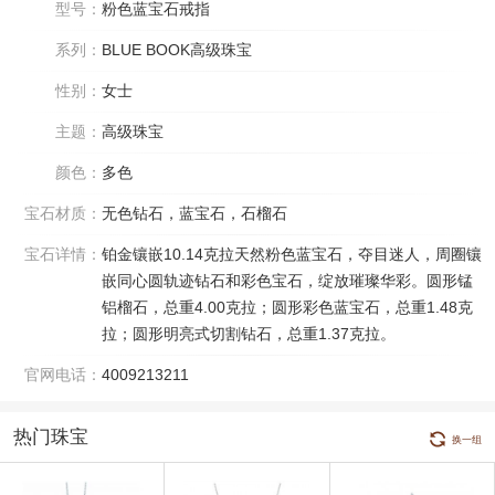
型号：
粉色蓝宝石戒指
系列：
BLUE BOOK高级珠宝
性别：
女士
主题：
高级珠宝
颜色：
多色
宝石材质：
无色钻石，蓝宝石，石榴石
宝石详情：
铂金镶嵌10.14克拉天然粉色蓝宝石，夺目迷人，周圈镶
嵌同心圆轨迹钻石和彩色宝石，绽放璀璨华彩。圆形锰
铝榴石，总重4.00克拉；圆形彩色蓝宝石，总重1.48克
拉；圆形明亮式切割钻石，总重1.37克拉。
官网电话：
4009213211
热门珠宝
换一组