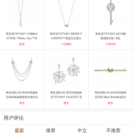
蒂芙尼TIFFANY COBBLE
蒂芙尼TIFFANY PAPER F
蒂芙尼TIFFANY KEYS蜻
STONE Tiffany Jazz™吊
LOWERS™海蓝宝石萤火
蜓钥匙吊坠 吊坠
坠 项链
虫项链 项链
暂无
￥23800
￥35700
蒂芙尼BLUE BOOK高级珠
蒂芙尼BLUE BOOK高级珠
蒂芙尼BLUE BOOK高级珠
宝铂金镶嵌圆形和长形钻石
宝TIFFANY CELESTE 苍
宝2019 Blue Book铂金及1
项链 项链
穹万象乘风箭矢（Arrow）
8K黄金镶嵌钻石项链 项链
暂无
暂无
暂无
耳钉2 耳饰
用户评论
最新
推荐
中立
不推荐