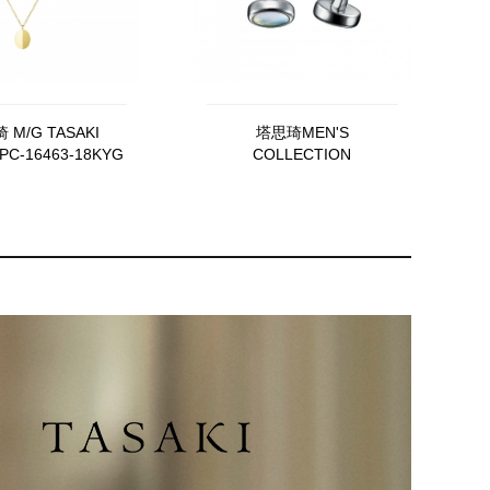
 M/G TASAKI
塔思琦MEN'S
PC-16463-18KYG
COLLECTION
"ARMORY"fined rebellion
CI-0285-2-SIL