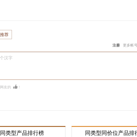
推荐
注册
更多帐
0个汉字
多网友的
！
同类型产品排行榜
同类型同价位产品排