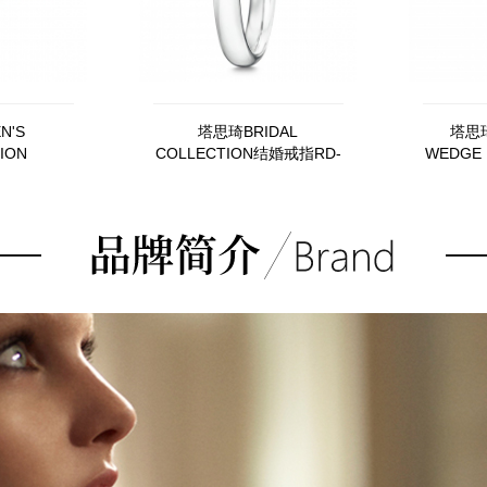
N'S
塔思琦BRIDAL
塔思琦
ION
COLLECTION结婚戒指RD-
WEDGE 
ng pearl
F2163-PT950
18KYG