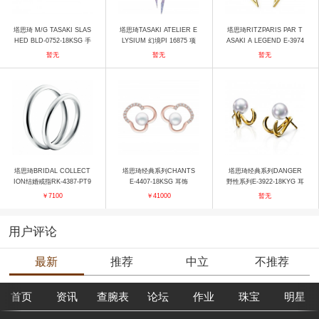
塔思琦 M/G TASAKI SLAS
塔思琦TASAKI ATELIER E
塔思琦RITZPARIS PAR T
HED BLD-0752-18KSG 手
LYSIUM 幻境PI 16875 项
ASAKI A LEGEND E-3974
镯
链
-18KYG 耳饰
暂无
暂无
暂无
塔思琦BRIDAL COLLECT
塔思琦经典系列CHANTS
塔思琦经典系列DANGER
ION结婚戒指RK-4387-PT9
E-4407-18KSG 耳饰
野性系列E-3922-18KYG 耳
50 戒指
饰
￥7100
￥41000
暂无
用户评论
最新
推荐
中立
不推荐
首页
资讯
查腕表
论坛
作业
珠宝
明星