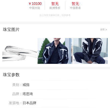
￥10100
暂无
暂无
中国大陆
欧洲售价
中国香港
以上为官方媒体公价，仅供参考
珠宝图片
全部
珠宝参数
类别：
戒指
品牌：
塔思琦
发源地：
日本品牌