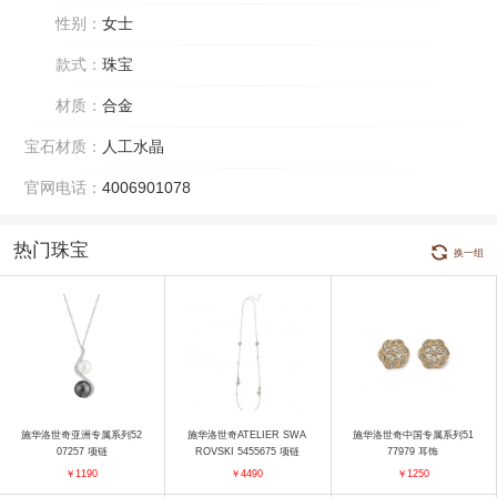
性别：
女士
款式：
珠宝
材质：
合金
宝石材质：
人工水晶
官网电话：
4006901078
热门珠宝
换一组
施华洛世奇亚洲专属系列52
施华洛世奇ATELIER SWA
施华洛世奇中国专属系列51
07257 项链
ROVSKI 5455675 项链
77979 耳饰
￥1190
￥4490
￥1250