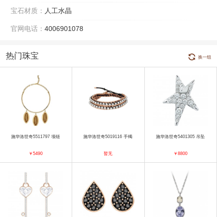
宝石材质：
人工水晶
官网电话：
4006901078
热门珠宝
换一组
施华洛世奇5511797 项链
施华洛世奇5019116 手镯
施华洛世奇5401305 吊坠
￥5490
暂无
￥8800