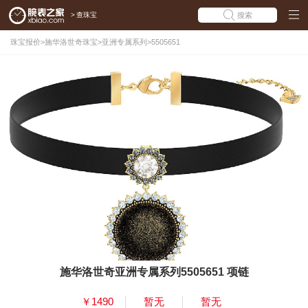
>
查珠宝
搜索
珠宝报价
>
施华洛世奇珠宝
>
亚洲专属系列
>
5505651
施华洛世奇亚洲专属系列5505651 项链
￥1490
暂无
暂无