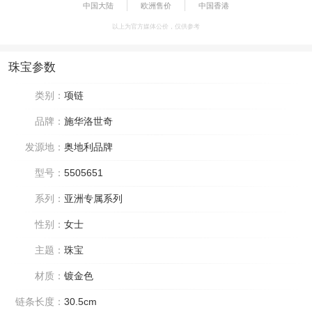
中国大陆
欧洲售价
中国香港
以上为官方媒体公价，仅供参考
珠宝参数
类别：
项链
品牌：
施华洛世奇
发源地：
奥地利品牌
型号：
5505651
系列：
亚洲专属系列
性别：
女士
主题：
珠宝
材质：
镀金色
链条长度：
30.5cm