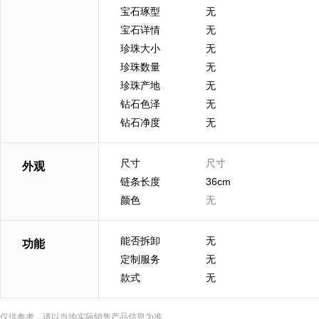
宝石琢型
无
宝石详情
无
珍珠大小
无
珍珠数量
无
珍珠产地
无
钻石色泽
无
钻石净度
无
尺寸
尺寸
外观
链条长度
36cm
颜色
无
能否拆卸
无
功能
定制服务
无
款式
无
仅供参考，请以当地实际销售产品信息为准