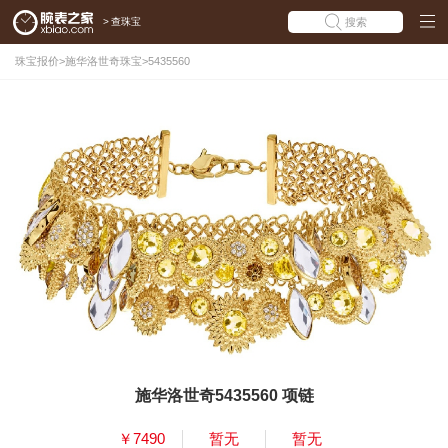
>
查珠宝
搜索
珠宝报价
>
施华洛世奇珠宝
>
5435560
施华洛世奇5435560 项链
￥7490
暂无
暂无