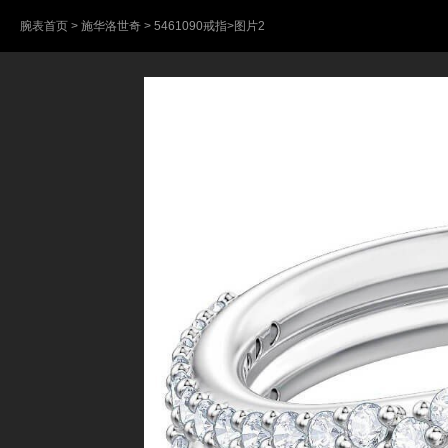
腕表首页
>
施华洛世奇
>
5461090戒指
>图片2