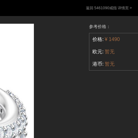
返回 5461090戒指 详情页 >
参考价格：
价格:
¥ 1490
欧元:
暂无
港币:
暂无