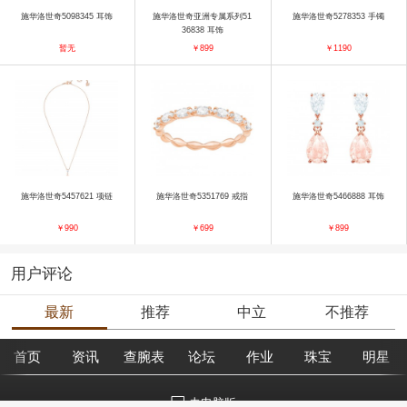
施华洛世奇5098345 耳饰
施华洛世奇亚洲专属系列51
施华洛世奇5278353 手镯
36838 耳饰
暂无
￥899
￥1190
施华洛世奇5457621 项链
施华洛世奇5351769 戒指
施华洛世奇5466888 耳饰
￥990
￥699
￥899
用户评论
最新
推荐
中立
不推荐
首页
资讯
查腕表
论坛
作业
珠宝
明星
去电脑版