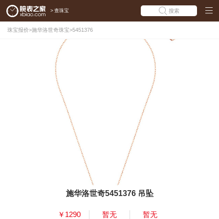
>
查珠宝
搜索
珠宝报价
>
施华洛世奇珠宝
>
5451376
施华洛世奇5451376 吊坠
￥1290
暂无
暂无