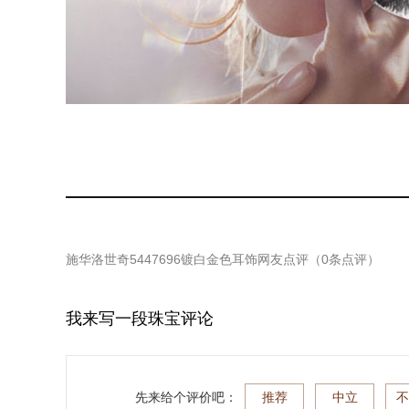
施华洛世奇5447696镀白金色耳饰
网友点评（
0
条点评）
我来写一段珠宝评论
先来给个评价吧：
推荐
中立
不