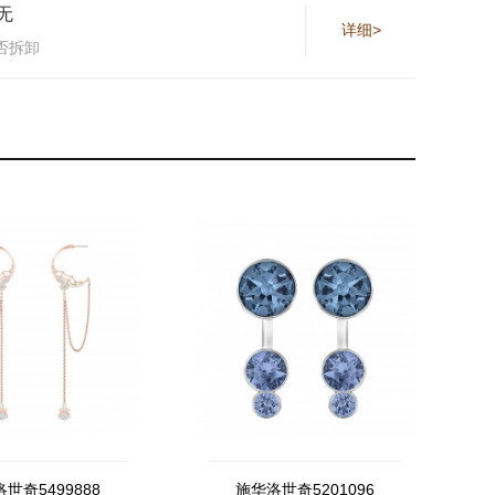
无
详细>
否拆卸
世奇5499888
施华洛世奇5201096