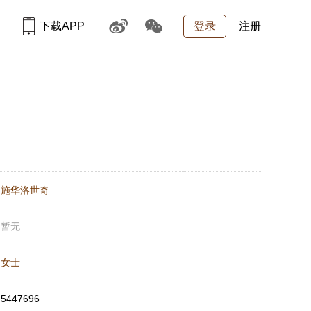
下载APP
登录
注册
：
施华洛世奇
：
暂无
：
女士
：
5447696