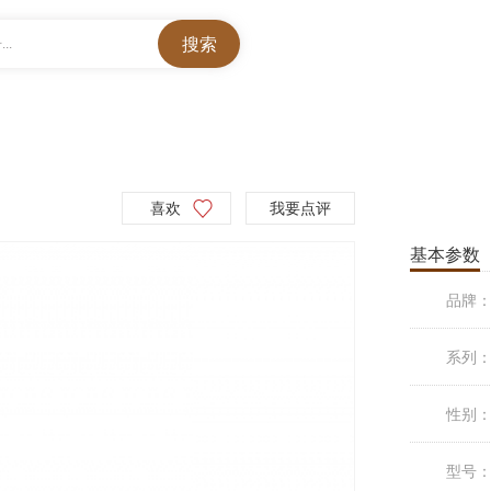
..
喜欢
我要点评
基本参数
品牌
系列
性别
型号