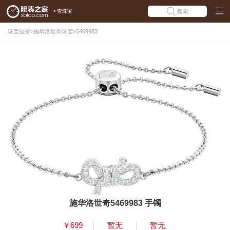
>
查珠宝
搜索
珠宝报价
>
施华洛世奇珠宝
>
5469983
施华洛世奇5469983 手镯
￥699
暂无
暂无