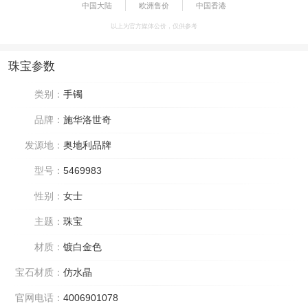
中国大陆
欧洲售价
中国香港
以上为官方媒体公价，仅供参考
珠宝参数
类别：
手镯
品牌：
施华洛世奇
发源地：
奥地利品牌
型号：
5469983
性别：
女士
主题：
珠宝
材质：
镀白金色
宝石材质：
仿水晶
官网电话：
4006901078