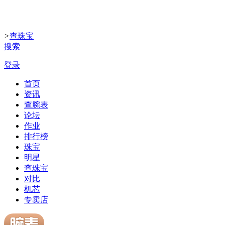
>
查珠宝
搜索
登录
首页
资讯
查腕表
论坛
作业
排行榜
珠宝
明星
查珠宝
对比
机芯
专卖店