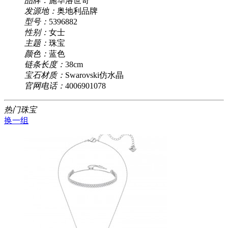
品牌：
施华洛世奇
发源地：
奥地利品牌
型号：
5396882
性别：
女士
主题：
珠宝
颜色：
蓝色
链条长度：
38cm
宝石材质：
Swarovski仿水晶
官网电话：
4006901078
热门珠宝
换一组