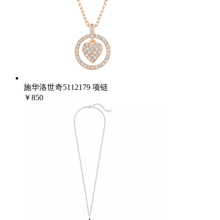
施华洛世奇5112179 项链
￥850