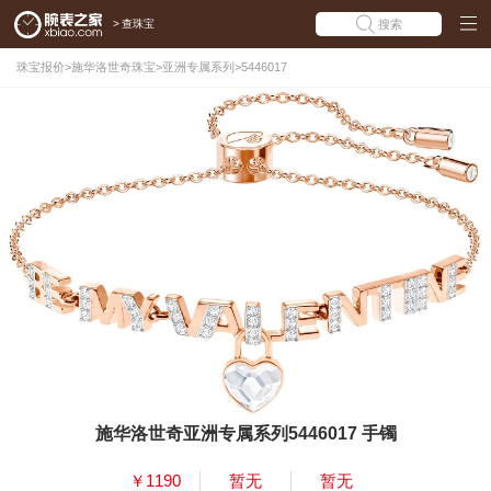
>
查珠宝
搜索
珠宝报价
>
施华洛世奇珠宝
>
亚洲专属系列
>
5446017
施华洛世奇亚洲专属系列5446017 手镯
￥1190
暂无
暂无