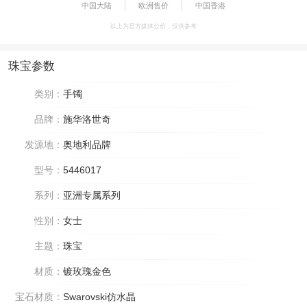
中国大陆
欧洲售价
中国香港
以上为官方媒体公价，仅供参考
珠宝参数
类别：
手镯
品牌：
施华洛世奇
发源地：
奥地利品牌
型号：
5446017
系列：
亚洲专属系列
性别：
女士
主题：
珠宝
材质：
镀玫瑰金色
宝石材质：
Swarovski仿水晶