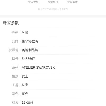
中国大陆
欧洲售价
中国香港
以上为官方媒体公价，仅供参考
珠宝参数
类别：
耳饰
品牌：
施华洛世奇
发源地：
奥地利品牌
型号：
5455667
系列：
ATELIER SWAROVSKI
性别：
女士
主题：
珠宝
颜色：
黄色
材质：
18K白金