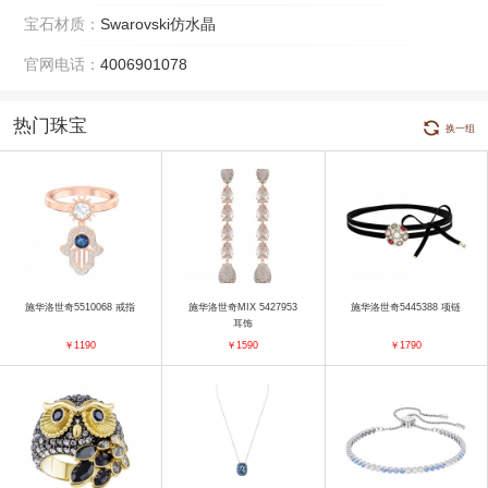
宝石材质：
Swarovski仿水晶
官网电话：
4006901078
热门珠宝
换一组
施华洛世奇5510068 戒指
施华洛世奇MIX 5427953
施华洛世奇5445388 项链
耳饰
￥1190
￥1590
￥1790