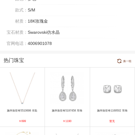
款式：
S/M
材质：
18K玫瑰金
宝石材质：
Swarovski仿水晶
官网电话：
4006901078
热门珠宝
换一组
施华洛世奇5510698 吊坠
施华洛世奇5197458 耳饰
施华洛世奇1169502 耳饰
￥699
￥1190
暂无