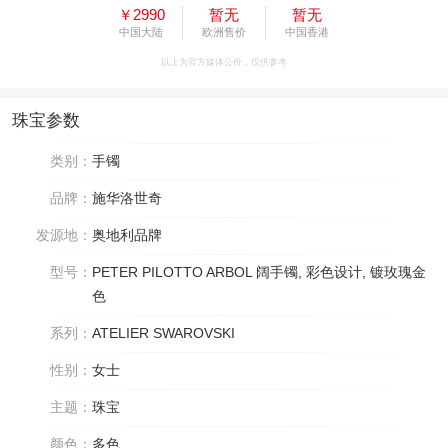
￥2990
暂无
暂无
中国大陆
欧洲售价
中国香港
以上为官方媒体公价，仅供参考
珠宝参数
类别：
手镯
品牌：
施华洛世奇
发源地：
奥地利品牌
型号：
PETER PILOTTO ARBOL 阔手镯, 彩色设计, 镀玫瑰金
色
系列：
ATELIER SWAROVSKI
性别：
女士
主题：
珠宝
颜色：
多色