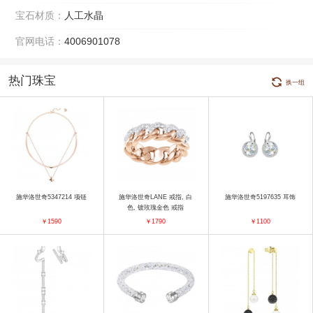
宝石材质：
人工水晶
官网电话：
4006901078
热门珠宝
换一组
施华洛世奇5347214 项链
施华洛世奇LANE 戒指, 白
施华洛世奇5197635 耳饰
色, 镀玫瑰金色 戒指
￥1590
￥1790
￥1100