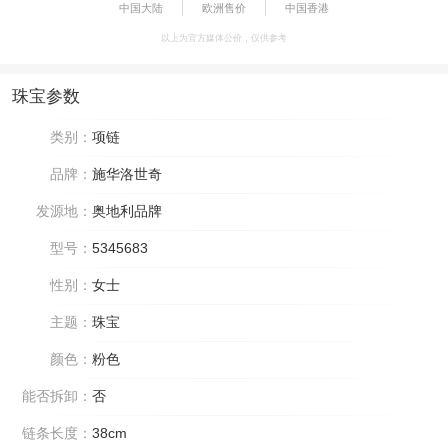
中国大陆
欧洲售价
中国香港
以上为官方媒体公价，仅供参考
珠宝参数
类别：
项链
品牌：
施华洛世奇
发源地：
奥地利品牌
型号：
5345683
性别：
女士
主题：
珠宝
颜色：
粉色
能否拆卸：
否
链条长度：
38cm