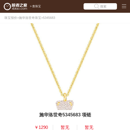
>
查珠宝
搜索
珠宝报价
>
施华洛世奇珠宝
>
5345683
施华洛世奇5345683 项链
￥1290
暂无
暂无