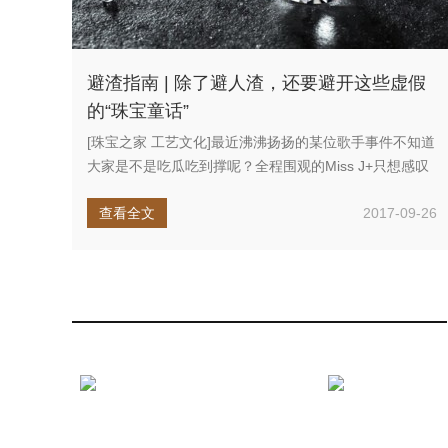
避渣指南 | 除了避人渣，还要避开这些虚假
的“珠宝童话”
[珠宝之家 工艺文化]最近沸沸扬扬的某位歌手事件不知道
大家是不是吃瓜吃到撑呢？全程围观的Miss J+只想感叹
一句，人生...
查看全文
2017-09-26