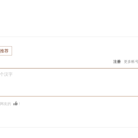
推荐
注册
更多帐
0个汉字
多网友的
！