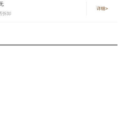
无
详细>
否拆卸