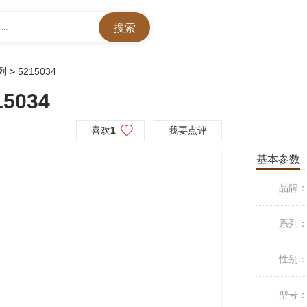
..
列
>
5215034
034
喜欢
1
我要点评
基本参数
品牌
系列
性别
型号