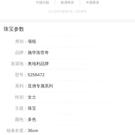
中国大陆
欧洲售价
中国香港
以上为官方媒体公价，仅供参考
珠宝参数
类别：
项链
品牌：
施华洛世奇
发源地：
奥地利品牌
型号：
5258472
系列：
亚洲专属系列
性别：
女士
主题：
珠宝
颜色：
多色
链条长度：
36cm