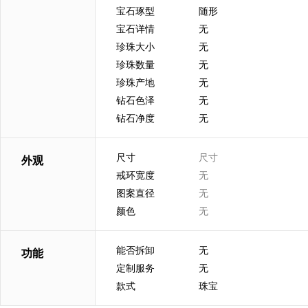
宝石琢型
随形
宝石详情
无
珍珠大小
无
珍珠数量
无
珍珠产地
无
钻石色泽
无
钻石净度
无
尺寸
尺寸
外观
戒环宽度
无
图案直径
无
颜色
无
能否拆卸
无
功能
定制服务
无
款式
珠宝