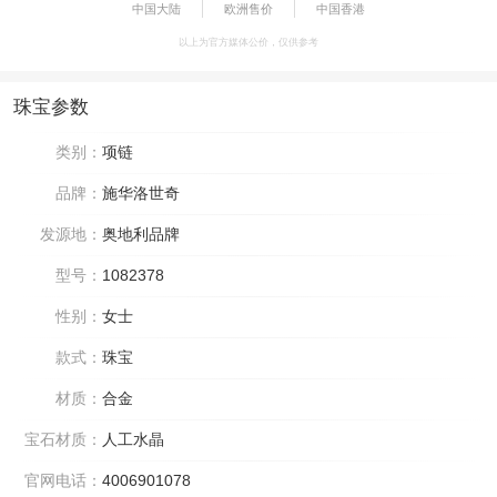
中国大陆
欧洲售价
中国香港
以上为官方媒体公价，仅供参考
珠宝参数
类别：
项链
品牌：
施华洛世奇
发源地：
奥地利品牌
型号：
1082378
性别：
女士
款式：
珠宝
材质：
合金
宝石材质：
人工水晶
官网电话：
4006901078