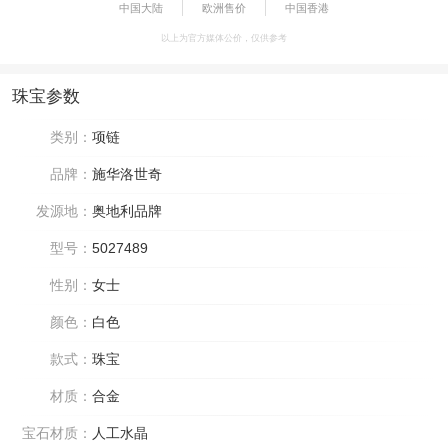
中国大陆
欧洲售价
中国香港
以上为官方媒体公价，仅供参考
珠宝参数
类别：
项链
品牌：
施华洛世奇
发源地：
奥地利品牌
型号：
5027489
性别：
女士
颜色：
白色
款式：
珠宝
材质：
合金
宝石材质：
人工水晶